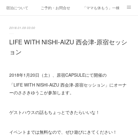
宿泊について
ご予約・お問合せ
「ママも休もう」一棟貸しファミリ
研修・合宿
Co-AKINAI CAMP
アクセス
2018.01.09 03:00
メディア掲載・取材実績
上野尻集落のご案内
運営会社紹介
LIFE WITH NISHI-AIZU 西会津-原宿セッシ
ョン
2018年1月20日（土）、原宿CAPSULEにて開催の
「LIFE WITH NISHI-AIZU 西会津-原宿セッション」にオーナ
ーのささきゆうこが参加します。
ゲストハウスの話もちょっとできたらいいな！
イベントまでは無料なので、ぜひ遊びにきてください！