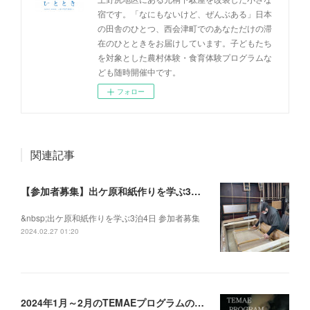
宿です。「なにもないけど、ぜんぶある」日本
の田舎のひとつ、西会津町でのあなただけの滞
在のひとときをお届けしています。子どもたち
を対象とした農村体験・食育体験プログラムな
ども随時開催中です。
フォロー
関連記事
【参加者募集】出ケ原和紙作りを学ぶ3泊4日
&nbsp;出ケ原和紙作りを学ぶ3泊4日 参加者募集
2024.02.27 01:20
2024年1月～2月のTEMAEプログラムの募集を開始いたしました