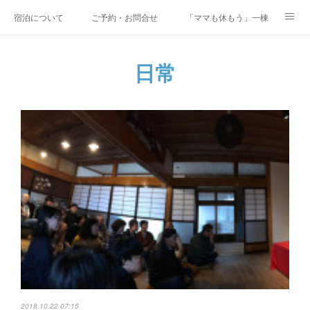
宿泊について
ご予約・お問合せ
「ママも休もう」一棟貸しファミリ
研修・合宿
Co-AKINAI CAMP
アクセス
日常
メディア掲載・取材実績
上野尻集落のご案内
運営会社紹介
2018.10.22 07:15