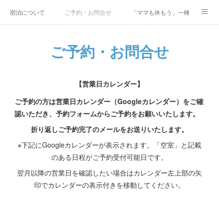
宿泊について
ご予約・お問合せ
「ママも休もう」一棟貸しファミリ
研修・合宿
Co-AKINAI CAMP
アクセス
ご予約・お問合せ
メディア掲載・取材実績
上野尻集落のご案内
運営会社紹介
【営業日カレンダー】
ご予約の方は営業日カレンダー（Googleカレンダー）をご確
認いただき、予約フォームからご予約をお願いいたします。
折り返しご予約完了のメールをお送りいたします。
※下記にGoogleカレンダーが表示されます。「空室」と記載
のある日程がご予約受付可能日です。
翌月以降の営業日を確認したい場合はカレンダー左上部の矢
印でカレンダーの表示付きを移動してください。