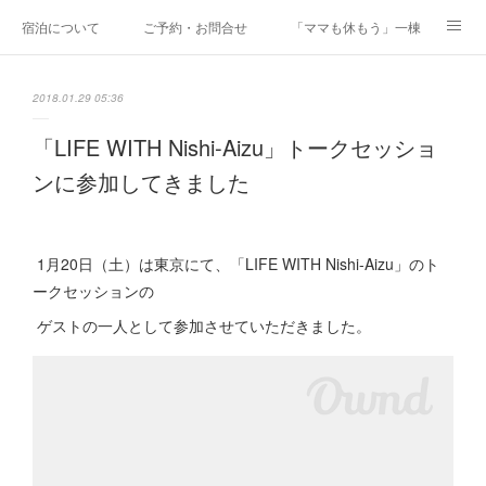
宿泊について
ご予約・お問合せ
「ママも休もう」一棟貸しファミリ
研修・合宿
Co-AKINAI CAMP
アクセス
2018.01.29 05:36
メディア掲載・取材実績
上野尻集落のご案内
運営会社紹介
「LIFE WITH Nishi-Aizu」トークセッショ
ンに参加してきました
1月20日（土）は東京にて、「LIFE WITH Nishi-Aizu」のト
ークセッションの
ゲストの一人として参加させていただきました。