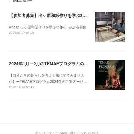
【参加者募集】出ケ原和紙作りを学ぶ3泊4日
&nbsp;出ケ原和紙作りを学ぶ3泊4日 参加者募集
2024.02.27 01:20
2024年1月～2月のTEMAEプログラムの募集を開始いたしました
【自分たちの暮らしを考える旅にでてみません
か】ーTEMAEプログラム2024冬のご案内ーひ…
2023.12.25 05:45
©2017-2026 hitotoki all rights reserved.