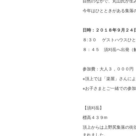
自然のなかで、丸山氏が生
今年はひとときがある集落
日時：２０１８年９月２４
８:３０ ゲストハウスひ
８：４５ 須刈岳へ出発（
参加費：大人３，０００円
※頂上では「楽屋」さんに
※お子さまとご一緒での参
【須刈岳】
標高４３９m
頂上からは上野尻集落の街
まれました。