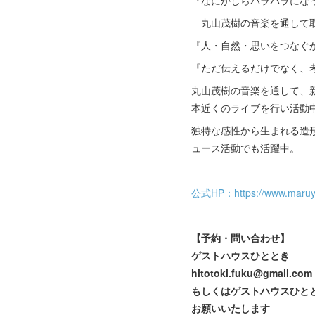
『なにかしらバラバラになっ
​ 丸山茂樹の音楽を通して
『人・自然・思いをつなぐ
『ただ伝えるだけでなく、
丸山茂樹の音楽を通して、
本近くのライブを行い活動
独特な感性から生まれる造
ュース活動でも活躍中。
公式HP：https://www.maruy
【予約・問い合わせ】
ゲストハウスひととき
hitotoki.fuku@gmail.com
もしくはゲストハウスひと
お願いいたします