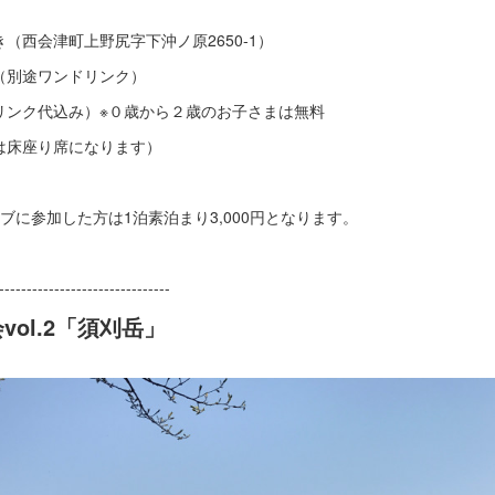
（西会津町上野尻字下沖ノ原2650-1）
（別途ワンドリンク）
リンク代込み）※０歳から２歳のお子さまは無料
は床座り席になります）
ブに参加した方は1泊素泊まり3,000円となります。
-------------------------------
ol.2「須刈岳」