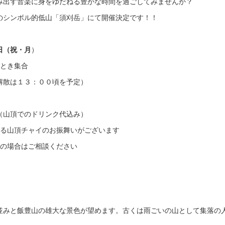
み出す音楽に身をゆだねる豊かな時間を過ごしてみませんか？
のシンボル的低山「須刈岳」にて開催決定です！！
日（祝・月
）
ととき集合
解散は１３：００頃を予定）
（山頂でのドリンク代込み）
よる山頂チャイのお振舞いがございます
加の場合はご相談ください
並みと飯豊山の雄大な景色が望めます。古くは雨ごいの山として集落の