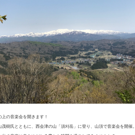
の上の音楽会を開きます！
山茂樹氏とともに、西会津の山「須刈岳」に登り、山頂で音楽会を開催