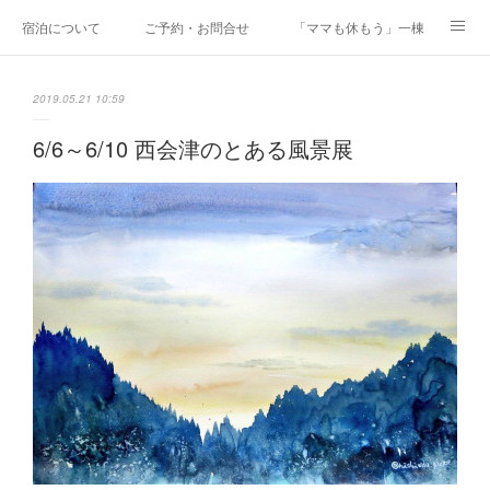
宿泊について
ご予約・お問合せ
「ママも休もう」一棟貸しファミリ
研修・合宿
Co-AKINAI CAMP
アクセス
2019.05.21 10:59
メディア掲載・取材実績
上野尻集落のご案内
運営会社紹介
6/6～6/10 西会津のとある風景展