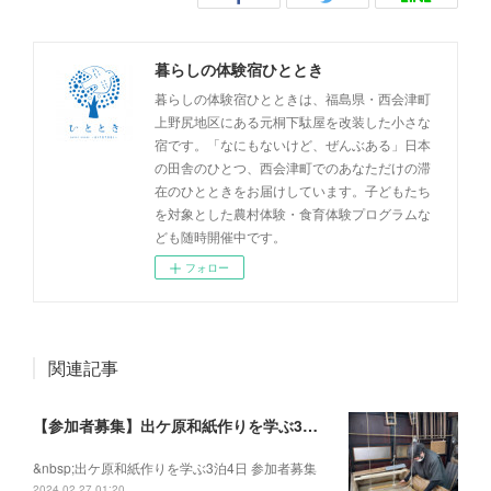
暮らしの体験宿ひととき
暮らしの体験宿ひとときは、福島県・西会津町
上野尻地区にある元桐下駄屋を改装した小さな
宿です。「なにもないけど、ぜんぶある」日本
の田舎のひとつ、西会津町でのあなただけの滞
在のひとときをお届けしています。子どもたち
を対象とした農村体験・食育体験プログラムな
ども随時開催中です。
フォロー
関連記事
【参加者募集】出ケ原和紙作りを学ぶ3泊4日
&nbsp;出ケ原和紙作りを学ぶ3泊4日 参加者募集
2024.02.27 01:20