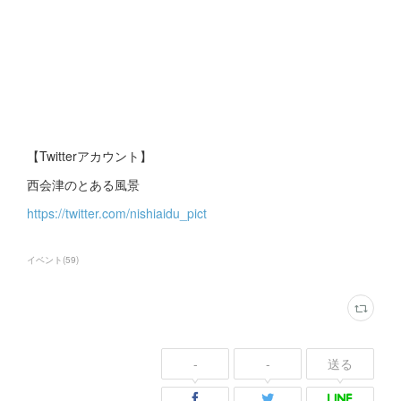
【Twitterアカウント】
西会津のとある風景
https://twitter.com/nishiaidu_pict
イベント
(
59
)
-
-
送る