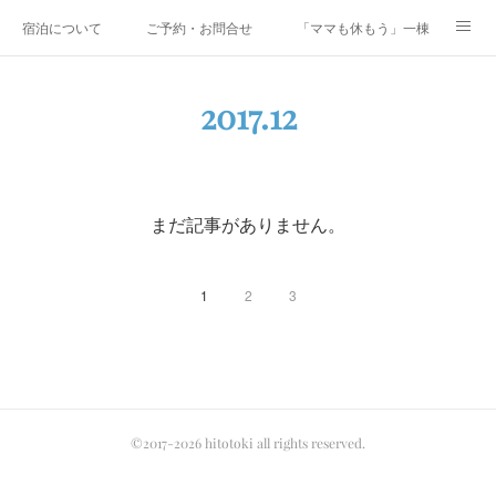
宿泊について
ご予約・お問合せ
「ママも休もう」一棟貸しファミリ
研修・合宿
Co-AKINAI CAMP
アクセス
2017
.
12
メディア掲載・取材実績
上野尻集落のご案内
運営会社紹介
まだ記事がありません。
1
2
3
©2017-2026 hitotoki all rights reserved.