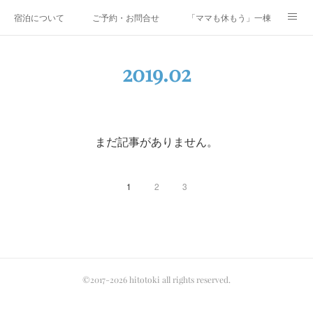
宿泊について
ご予約・お問合せ
「ママも休もう」一棟貸しファミリ
研修・合宿
Co-AKINAI CAMP
アクセス
2019
.
02
メディア掲載・取材実績
上野尻集落のご案内
運営会社紹介
まだ記事がありません。
1
2
3
©2017-2026 hitotoki all rights reserved.