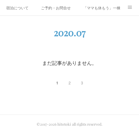
宿泊について
ご予約・お問合せ
「ママも休もう」一棟貸しファミリ
研修・合宿
Co-AKINAI CAMP
アクセス
2020
.
07
メディア掲載・取材実績
上野尻集落のご案内
運営会社紹介
まだ記事がありません。
1
2
3
©2017-2026 hitotoki all rights reserved.