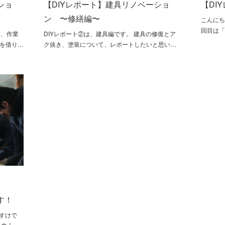
ショ
【DIYレポート】建具リノベーショ
【DI
ン 〜修繕編〜
こんにち
回目は「
は、作業
DIYレポート②は、建具編です。 建具の修復とア
手を借り…
ク抜き、塗装について、レポートしたいと思い…
す！
うすけで