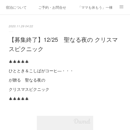
宿泊について
ご予約・お問合せ
「ママも休もう」一棟貸しファミリ
研修・合宿
Co-AKINAI CAMP
アクセス
2020.11.29 04:22
メディア掲載・取材実績
上野尻集落のご案内
運営会社紹介
【募集終了】12/25 聖なる夜の クリスマ
スピクニック
🎄🎄🎄🎄🎄
ひととき＆こしばがコーヒ―・・・
が贈る 聖なる夜の
クリスマスピクニック
🎄🎄🎄🎄🎄