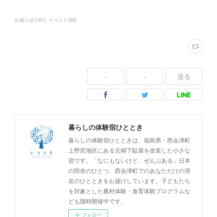
お知らせ
(
197
)
イベント
(
59
)
-
-
送る
暮らしの体験宿ひととき
暮らしの体験宿ひとときは、福島県・西会津町
上野尻地区にある元桐下駄屋を改装した小さな
宿です。「なにもないけど、ぜんぶある」日本
の田舎のひとつ、西会津町でのあなただけの滞
在のひとときをお届けしています。子どもたち
を対象とした農村体験・食育体験プログラムな
ども随時開催中です。
フォロー