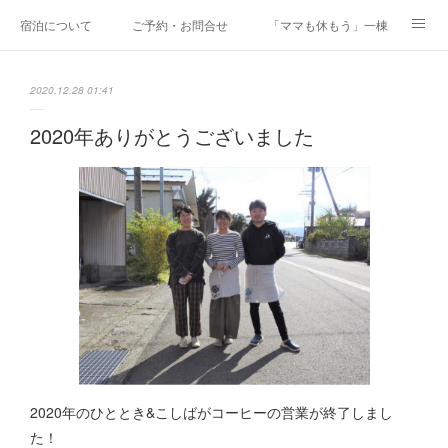
宿泊について
ご予約・お問合せ
「ママも休もう」一棟貸しファミリ
研修・合宿
Co-AKINAI CAMP
アクセス
2020.12.28 01:41
メディア掲載・取材実績
上野尻集落のご案内
運営会社紹介
2020年ありがとうございました
2020年のひととき&こしばがコーヒーの営業が終了しまし
た！