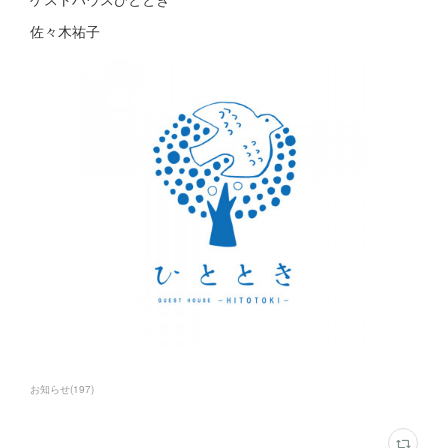
佐々木祐子
お知らせ
(
197
)