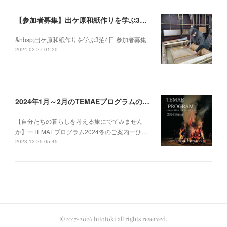
【参加者募集】出ケ原和紙作りを学ぶ3泊4日
&nbsp;出ケ原和紙作りを学ぶ3泊4日 参加者募集
2024.02.27 01:20
2024年1月～2月のTEMAEプログラムの募集を開始いたしました
【自分たちの暮らしを考える旅にでてみません
か】ーTEMAEプログラム2024冬のご案内ーひ…
2023.12.25 05:45
©2017-2026 hitotoki all rights reserved.