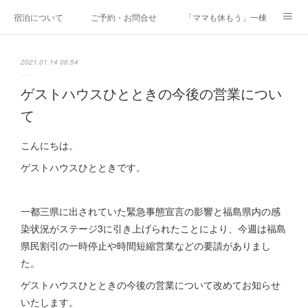
宿泊について
ご予約・お問合せ
「ママも休もう」一棟貸しファミリ
研修・合宿
Co-AKINAI CAMP
アクセス
2021.01.14 06:54
メディア掲載・取材実績
上野尻集落のご案内
運営会社紹介
ゲストハウスひとときの今後の営業につい
て
こんにちは。
ゲストハウスひとときです。
一都三県に出されていた緊急事態宣言の影響と福島県内の感
染状況がステージ3に引き上げられたことにより、今週は福島
県民割引の一時停止や時間短縮営業などの要請がありまし
た。
ゲストハウスひとときの今後の営業について改めてお知らせ
いたします。