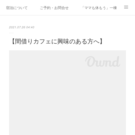
宿泊について
ご予約・お問合せ
「ママも休もう」一棟貸しファミリ
研修・合宿
Co-AKINAI CAMP
アクセス
2021.07.26 04:40
メディア掲載・取材実績
上野尻集落のご案内
運営会社紹介
【間借りカフェに興味のある方へ】