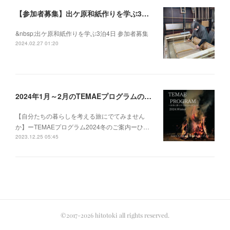
【参加者募集】出ケ原和紙作りを学ぶ3泊4日
&nbsp;出ケ原和紙作りを学ぶ3泊4日 参加者募集
2024.02.27 01:20
2024年1月～2月のTEMAEプログラムの募集を開始いたしました
【自分たちの暮らしを考える旅にでてみません
か】ーTEMAEプログラム2024冬のご案内ーひ…
2023.12.25 05:45
©2017-2026 hitotoki all rights reserved.