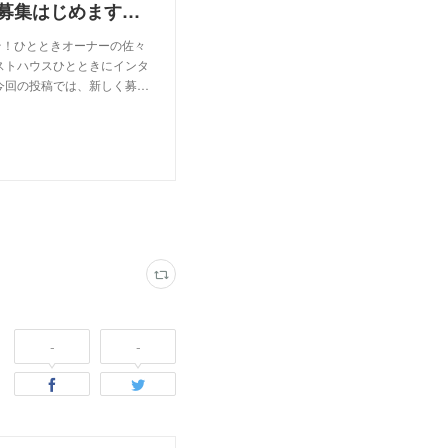
福島県西会津町のゲストハウスで農業インターンの募集はじめます！｜ひとときインターン｜note
そ！ひとときオーナーの佐々
ゲストハウスひとときにインタ
今回の投稿では、新しく募…
-
-