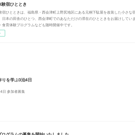
体験宿ひととき
験宿ひとときは、福島県・西会津町上野尻地区にある元桐下駄屋を改装した小さな
」日本の田舎のひとつ、西会津町でのあなただけの滞在のひとときをお届けしてい
・食育体験プログラムなども随時開催中です。
ー
りを学ぶ3泊4日
泊4日 参加者募集
AEプログラムの募集を開始いたしました