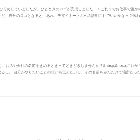
お先におひろめしていましたが、ひとときのロゴが完成しました！！これまでお仕事で誰か
れど、自分のロゴとなると「あれ、デザイナーさんへの説明これでいいかなっ？伝わ
なく、お店や会社の名前をきめるときってどきどきしませんか？&nbsp;&nbsp;これか
るし、 自分がやりたいことの想いも伝えたいし、その名前をみただけで場所だった