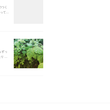
のつく
って…
らずっ
り …