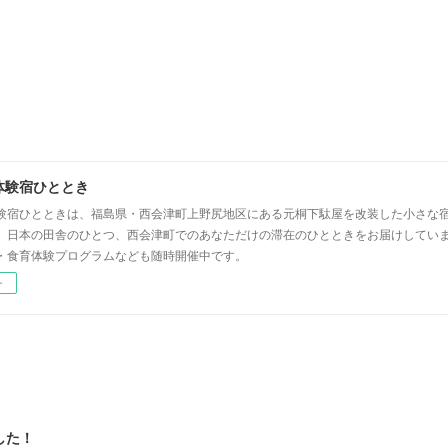
体験宿ひととき
験宿ひとときは、福島県・西会津町上野尻地区にある元桐下駄屋を改装した小さな
」日本の田舎のひとつ、西会津町でのあなただけの滞在のひとときをお届けしてい
・食育体験プログラムなども随時開催中です。
ー
した！