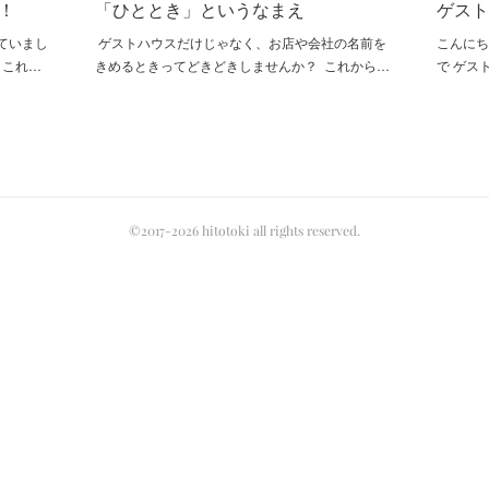
！
「ひととき」というなまえ
ゲス
していまし
ゲストハウスだけじゃなく、お店や会社の名前を
こんにち
！これ…
きめるときってどきどきしませんか？ これから…
で ゲス
©2017-2026 hitotoki all rights reserved.