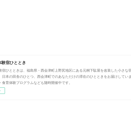
体験宿ひととき
験宿ひとときは、福島県・西会津町上野尻地区にある元桐下駄屋を改装した小さな
」日本の田舎のひとつ、西会津町でのあなただけの滞在のひとときをお届けしてい
・食育体験プログラムなども随時開催中です。
ー