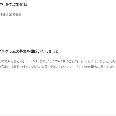
りを学ぶ3泊4日
泊4日 参加者募集
AEプログラムの募集を開始いたしました
でてみませんか】ーTEMAEプログラム2024冬のご案内ーひとときは、自分たちの
合言葉に福島県の小さな農村の集落で暮らしています。「いつかは田舎の暮らしがし