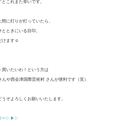
すとこれまた幸いです。
土間に灯りが灯っていたら、
ひとときにいる目印。
だけます☺
ト買いたいわ！という方は
&Café さんや西会津国際芸術村 さんが便利です（笑）
どうぞよろしくお願いいたします。
ダー▷▶▷