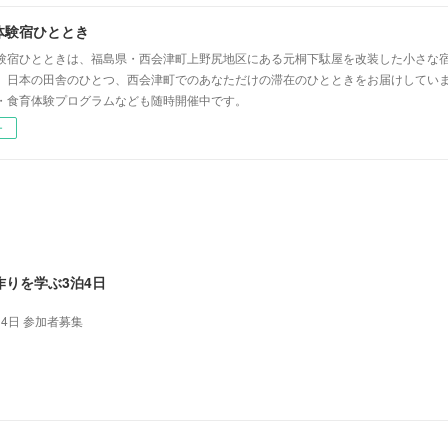
体験宿ひととき
験宿ひとときは、福島県・西会津町上野尻地区にある元桐下駄屋を改装した小さな
」日本の田舎のひとつ、西会津町でのあなただけの滞在のひとときをお届けしてい
・食育体験プログラムなども随時開催中です。
ー
りを学ぶ3泊4日
泊4日 参加者募集