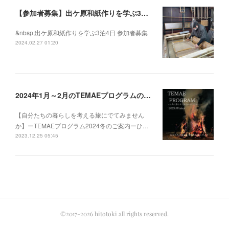
【参加者募集】出ケ原和紙作りを学ぶ3泊4日
&nbsp;出ケ原和紙作りを学ぶ3泊4日 参加者募集
2024.02.27 01:20
2024年1月～2月のTEMAEプログラムの募集を開始いたしました
【自分たちの暮らしを考える旅にでてみません
か】ーTEMAEプログラム2024冬のご案内ーひ…
2023.12.25 05:45
©2017-2026 hitotoki all rights reserved.