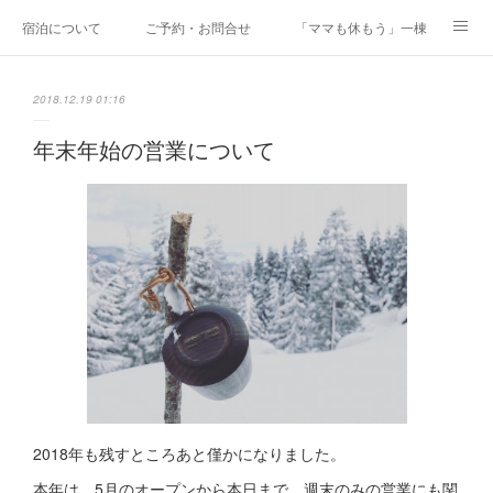
宿泊について
ご予約・お問合せ
「ママも休もう」一棟貸しファミリ
研修・合宿
Co-AKINAI CAMP
アクセス
2018.12.19 01:16
メディア掲載・取材実績
上野尻集落のご案内
運営会社紹介
年末年始の営業について
2018年も残すところあと僅かになりました。
本年は、5月のオープンから本日まで、週末のみの営業にも関