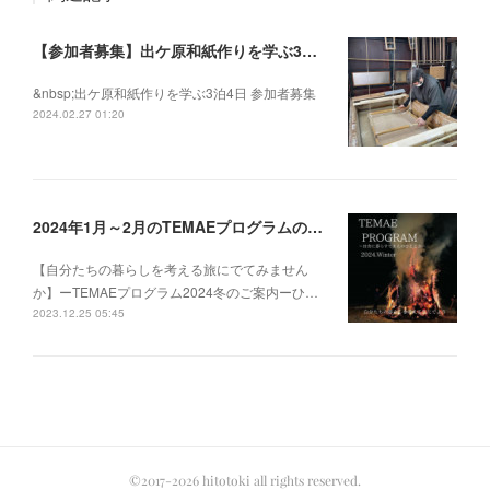
【参加者募集】出ケ原和紙作りを学ぶ3泊4日
&nbsp;出ケ原和紙作りを学ぶ3泊4日 参加者募集
2024.02.27 01:20
2024年1月～2月のTEMAEプログラムの募集を開始いたしました
【自分たちの暮らしを考える旅にでてみません
か】ーTEMAEプログラム2024冬のご案内ーひ…
2023.12.25 05:45
©2017-2026 hitotoki all rights reserved.