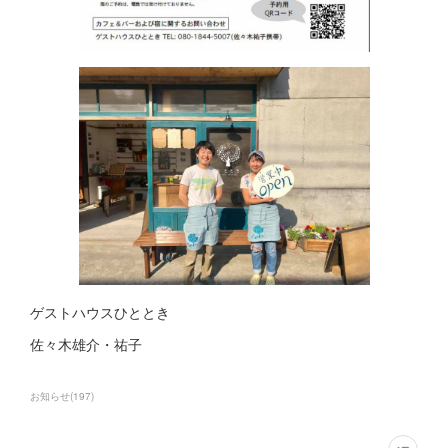
ゲストハウスひととき
佐々木雄介・祐子
お知らせ
(
197
)