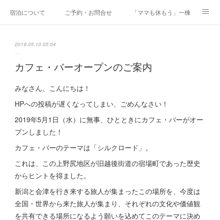
宿泊について
ご予約・お問合せ
「ママも休もう」一棟貸しファミリ
研修・合宿
Co-AKINAI CAMP
アクセス
2019.05.10 05:04
メディア掲載・取材実績
上野尻集落のご案内
運営会社紹介
カフェ・バーオープンのご案内
みなさん、こんにちは！
HPへの投稿が遅くなってしまい、ごめんなさい！
2019年5月1日（水）に無事、ひとときにカフェ・バーがオー
プンしました！
カフェ・バーのテーマは「シルクロード」。
これは、この上野尻地区が旧越後街道の宿場町であった歴史
からヒントを得ました。
新潟と会津を行き来する旅人が集まったこの場所を、今度は
全国・世界から来た旅人が集まり、それぞれの文化や価値観
を共有できる場所になるよう願いを込めてこのテーマに決め