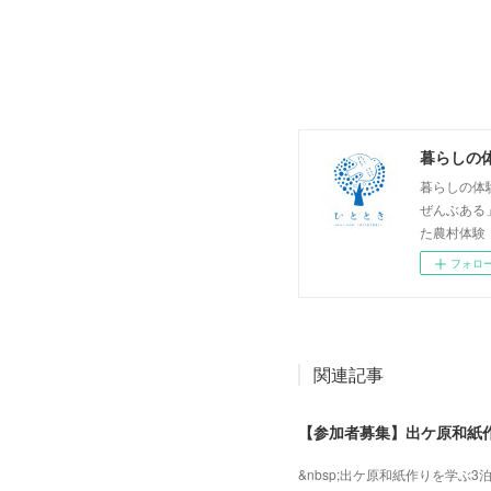
暮らしの
暮らしの体
ぜんぶある
た農村体験
フォロ
関連記事
【参加者募集】出ケ原和紙作
&nbsp;出ケ原和紙作りを学ぶ3