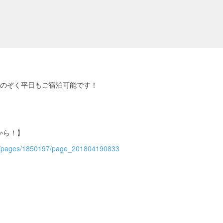
をのぞく平日もご宿泊可能です！
！
から！】
com/pages/1850197/page_201804190833