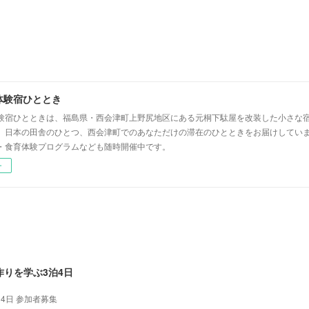
体験宿ひととき
験宿ひとときは、福島県・西会津町上野尻地区にある元桐下駄屋を改装した小さな
」日本の田舎のひとつ、西会津町でのあなただけの滞在のひとときをお届けしてい
・食育体験プログラムなども随時開催中です。
ー
りを学ぶ3泊4日
泊4日 参加者募集