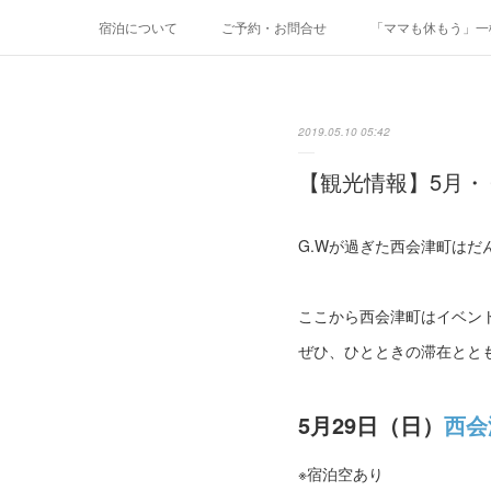
宿泊について
ご予約・お問合せ
「ママも休もう」一棟
2019.05.10 05:42
【観光情報】5月・
G.Wが過ぎた西会津町は
ここから西会津町はイベン
ぜひ、ひとときの滞在とと
5月29日（日）
西会
※宿泊空あり