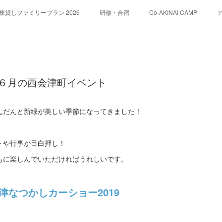
貸しファミリープラン 2026
研修・合宿
Co-AKINAI CAMP
運営会社紹介
６月の西会津町イベント
だんだんと新緑が美しい季節になってきました！
トや行事が目白押し！
もに楽しんでいただければうれしいです。
津なつかしカーショー2019