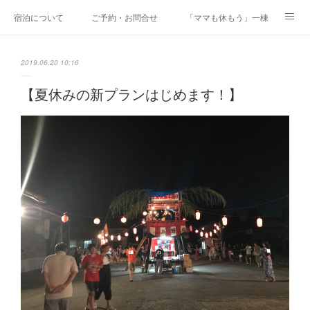
宿泊について
ご予約・お問合せ
「ママも休もう」一棟貸しファミリ
研修・合宿
Co-AKINAI CAMP
アクセス
2019.06.20 10:16
メディア掲載・取材実績
上野尻集落のご案内
運営会社紹介
【夏休みの新プランはじめます！】