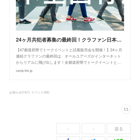
24ヶ月共犯者募集の最終回！クラファン日本一の服を広める全国ツアーに参加しよう！
【47都道府県でトークイベントと試着販売会を開催！】24ヶ月
連続クラファンの最終回は、オールユアーズがインターネット
からリアルに飛び出します！全都道府県でトークイベントと…
camp-fire.jp
お知らせ
(
197
)
イベント
(
59
)
-
-
送る