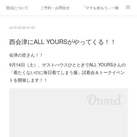
宿泊について
ご予約・お問合せ
「ママも休もう」一棟貸しファミリ
研修・合宿
Co-AKINAI CAMP
アクセス
2019.09.06 01:02
メディア掲載・取材実績
上野尻集落のご案内
運営会社紹介
西会津にALL YOURSがやってくる！！
会津の皆さん！！
9月14日（土）、ゲストハウスひとときでALL YOURSさんの
「着たくないのに毎日着てしまう服」試着会＆トークイベン
トを開催します！！