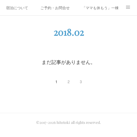
宿泊について
ご予約・お問合せ
「ママも休もう」一棟貸しファミリ
研修・合宿
Co-AKINAI CAMP
アクセス
2018
.
02
メディア掲載・取材実績
上野尻集落のご案内
運営会社紹介
まだ記事がありません。
1
2
3
©2017-2026 hitotoki all rights reserved.