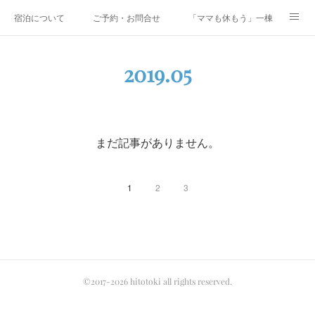
宿泊について
ご予約・お問合せ
「ママも休もう」一棟貸しファミリ
研修・合宿
Co-AKINAI CAMP
アクセス
2019
.
05
メディア掲載・取材実績
上野尻集落のご案内
運営会社紹介
まだ記事がありません。
1
2
3
©2017-2026 hitotoki all rights reserved.