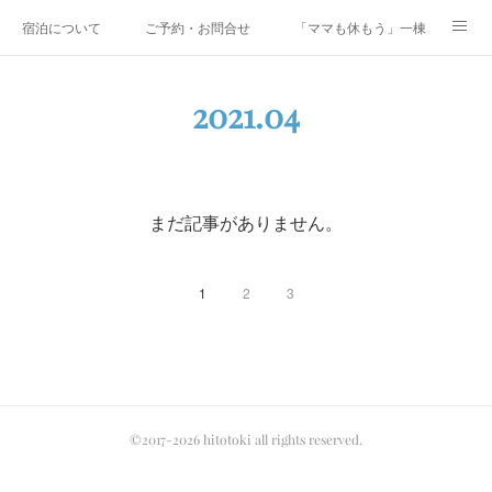
宿泊について
ご予約・お問合せ
「ママも休もう」一棟貸しファミリ
研修・合宿
Co-AKINAI CAMP
アクセス
2021
.
04
メディア掲載・取材実績
上野尻集落のご案内
運営会社紹介
まだ記事がありません。
1
2
3
©2017-2026 hitotoki all rights reserved.