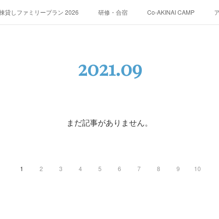
貸しファミリープラン 2026
研修・合宿
Co-AKINAI CAMP
運営会社紹介
2021
.
09
まだ記事がありません。
1
2
3
4
5
6
7
8
9
10