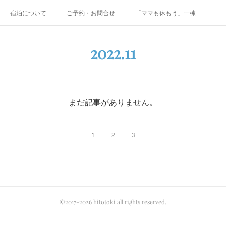
宿泊について
ご予約・お問合せ
「ママも休もう」一棟貸しファミリ
研修・合宿
Co-AKINAI CAMP
アクセス
2022
.
11
メディア掲載・取材実績
上野尻集落のご案内
運営会社紹介
まだ記事がありません。
1
2
3
©2017-2026 hitotoki all rights reserved.