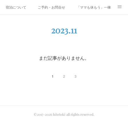
宿泊について
ご予約・お問合せ
「ママも休もう」一棟貸しファミリ
研修・合宿
Co-AKINAI CAMP
アクセス
2023
.
11
メディア掲載・取材実績
上野尻集落のご案内
運営会社紹介
まだ記事がありません。
1
2
3
©2017-2026 hitotoki all rights reserved.