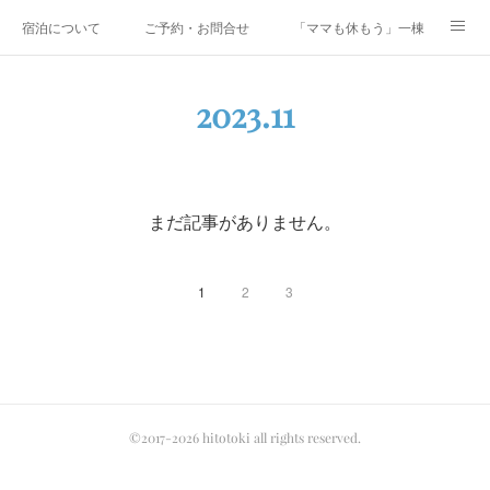
宿泊について
ご予約・お問合せ
「ママも休もう」一棟貸しファミリ
研修・合宿
Co-AKINAI CAMP
アクセス
2023
.
11
メディア掲載・取材実績
上野尻集落のご案内
運営会社紹介
まだ記事がありません。
1
2
3
©2017-2026 hitotoki all rights reserved.